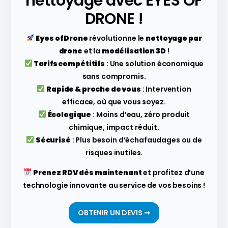
nettoyage avec EYES OF
DRONE !
Eyes of Drone
révolutionne le
nettoyage par
drone
et la
modélisation 3D
!
Tarifs compétitifs
: Une solution économique
sans compromis.
Rapide & proche de vous
: Intervention
efficace, où que vous soyez.
Écologique
: Moins d’eau, zéro produit
chimique, impact réduit.
Sécurisé
: Plus besoin d’échafaudages ou de
risques inutiles.
Prenez RDV dès maintenant
et profitez d’une
technologie innovante au service de vos besoins !
OBTENIR UN DEVIS ➞